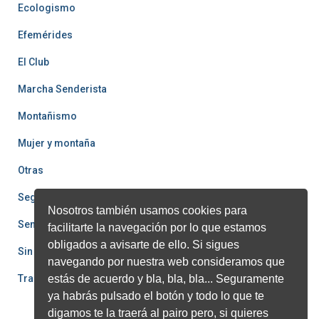
Ecologismo
Efemérides
El Club
Marcha Senderista
Montañismo
Mujer y montaña
Otras
Seguridad
Nosotros también usamos cookies para
Senderismo
facilitarte la navegación por lo que estamos
obligados a avisarte de ello. Si sigues
Sin categoría
navegando por nuestra web consideramos que
Trail
estás de acuerdo y bla, bla, bla... Seguramente
ya habrás pulsado el botón y todo lo que te
digamos te la traerá al pairo pero, si quieres