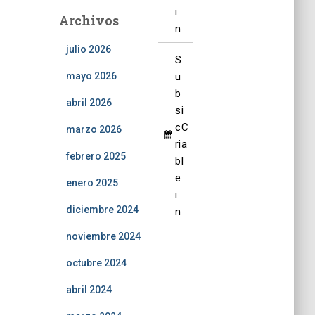
6
2
2
2
2
2
2
i
Archivos
0
0
0
0
0
0
n
2
2
2
2
2
2
julio 2026
6
6
6
6
6
6
S
u
mayo 2026
b
abril 2026
s
i
c
C
marzo 2026
ri
a
febrero 2025
b
l
e
enero 2025
i
diciembre 2024
n
noviembre 2024
octubre 2024
abril 2024