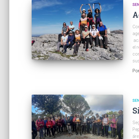
SE
A
Con
age
aca
el 
com
sus
Po
SE
S
Seg
Pep
áre