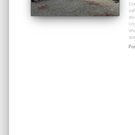
Com
sal
div
com
una
que
Po