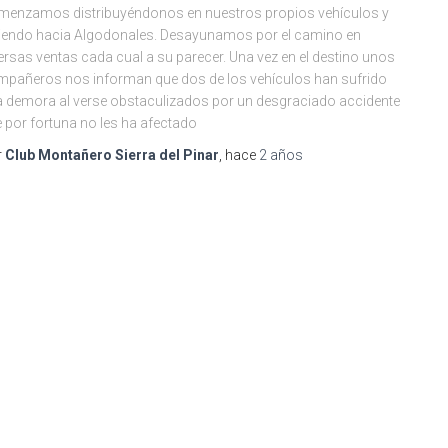
enzamos distribuyéndonos en nuestros propios vehículos y
iendo hacia Algodonales. Desayunamos por el camino en
ersas ventas cada cual a su parecer. Una vez en el destino unos
pañeros nos informan que dos de los vehículos han sufrido
 demora al verse obstaculizados por un desgraciado accidente
 por fortuna no les ha afectado
r
Club Montañero Sierra del Pinar
, hace
2 años