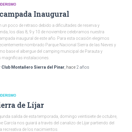
NDERISMO
campada Inaugural
 un poco de retraso debido a dificultades de reserva y
nda, los días 8, 9 y 10 de noviembre celebramos nuestra
mpada inaugural de este año. Para esta ocasión elegimos
recientemente nombrado Parque Nacional Sierra de las Nieves y
o base el albergue del camping municipal de Parauta y
 magníficas instalaciones.
r
Club Montañero Sierra del Pinar
, hace
2 años
NDERISMO
ierra de Líjar
unda salida de esta temporada, domingo veintisiete de octubre,
e García nos guiará a través del canalizo de Líjar partiendo del
a recreativa de los nacimientos.