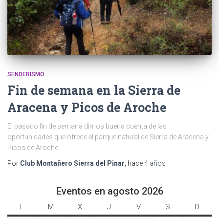
SENDERISMO
Fin de semana en la Sierra de
Aracena y Picos de Aroche
El pasado fin de semana dimos buena cuenta de las
oportunidades que ofrece el parque natural de Sierra de Aracena y
Picos de Aroche.
Por
Club Montañero Sierra del Pinar
, hace
4 años
Eventos en agosto 2026
L
l
M
m
X
m
J
j
V
v
S
s
D
d
u
a
i
u
i
á
o