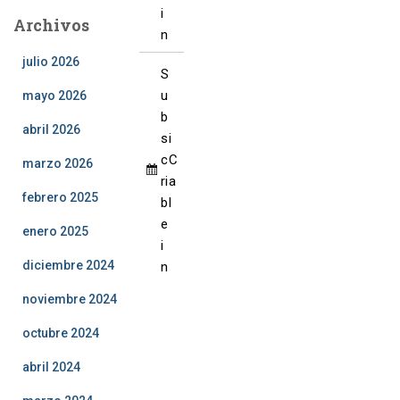
6
2
2
2
2
2
2
i
Archivos
0
0
0
0
0
0
n
2
2
2
2
2
2
julio 2026
6
6
6
6
6
6
S
u
mayo 2026
b
abril 2026
s
i
c
C
marzo 2026
ri
a
febrero 2025
b
l
e
enero 2025
i
diciembre 2024
n
noviembre 2024
octubre 2024
abril 2024