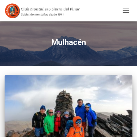
CAMBI
Mulhacén