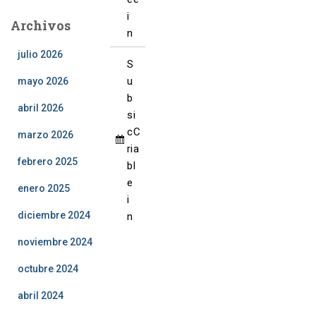
6
2
2
2
2
2
2
i
Archivos
0
0
0
0
0
0
n
2
2
2
2
2
2
julio 2026
6
6
6
6
6
6
S
u
mayo 2026
b
abril 2026
s
i
c
C
marzo 2026
ri
a
febrero 2025
b
l
e
enero 2025
i
diciembre 2024
n
noviembre 2024
octubre 2024
abril 2024