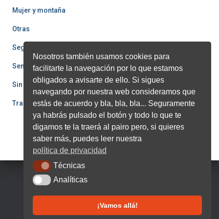
Mujer y montaña
Otras
Seguridad
Nosotros también usamos cookies para
Senderismo
facilitarte la navegación por lo que estamos
obligados a avisarte de ello. Si sigues
Sin categoría
navegando por nuestra web consideramos que
Trail
estás de acuerdo y bla, bla, bla... Seguramente
ya habrás pulsado el botón y todo lo que te
digamos te la traerá al pairo pero, si quieres
saber más, puedes leer nuestra
política de privacidad
Técnicas
Técnicas
Analíticas
Analíticas
FACEBOOK
TWITTER
INSTAGRAM
¡Vamos allá!
Hestia | Desarrollado por
ThemeIsle