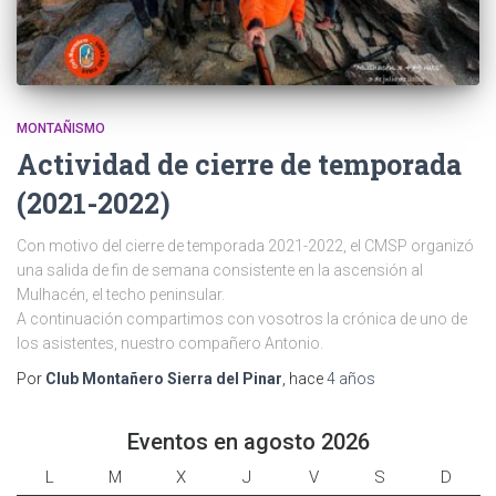
MONTAÑISMO
Actividad de cierre de temporada
(2021-2022)
Con motivo del cierre de temporada 2021-2022, el CMSP organizó
una salida de fin de semana consistente en la ascensión al
Mulhacén, el techo peninsular.
A continuación compartimos con vosotros la crónica de uno de
los asistentes, nuestro compañero Antonio.
Por
Club Montañero Sierra del Pinar
, hace
4 años
Eventos en agosto 2026
L
l
M
m
X
m
J
j
V
v
S
s
D
d