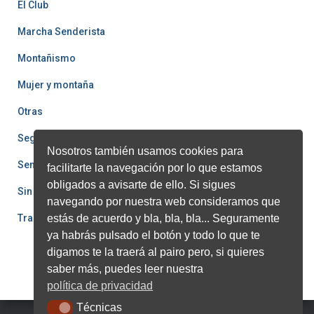
El Club
Marcha Senderista
Montañismo
Mujer y montaña
Otras
Seguridad
Nosotros también usamos cookies para
Senderismo
facilitarte la navegación por lo que estamos
obligados a avisarte de ello. Si sigues
Sin categoría
navegando por nuestra web consideramos que
Trail
estás de acuerdo y bla, bla, bla... Seguramente
ya habrás pulsado el botón y todo lo que te
digamos te la traerá al pairo pero, si quieres
saber más, puedes leer nuestra
política de privacidad
Técnicas
Técnicas