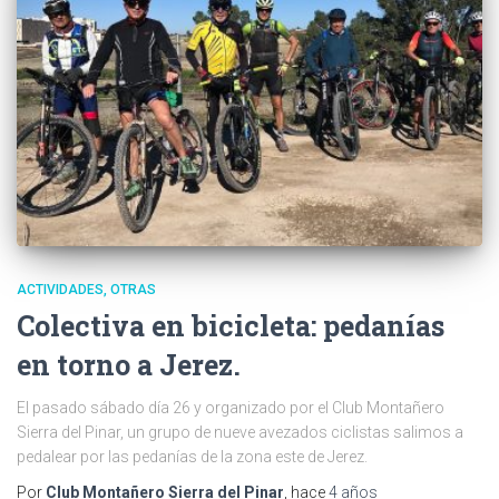
ACTIVIDADES
OTRAS
Colectiva en bicicleta: pedanías
en torno a Jerez.
El pasado sábado día 26 y organizado por el Club Montañero
Sierra del Pinar, un grupo de nueve avezados ciclistas salimos a
pedalear por las pedanías de la zona este de Jerez.
Por
Club Montañero Sierra del Pinar
, hace
4 años