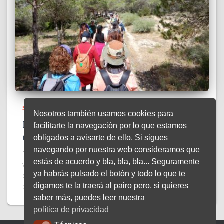
SIN CATEGORÍA
Nosotros también usamos cookies para
Ruta Valdebaquero-Piscinas naturales
facilitarte la navegación por lo que estamos
de Bolonia
obligados a avisarte de ello. Si sigues
navegando por nuestra web consideramos que
17 de mayo de 20260 Acorde a la próxima llegada del
estás de acuerdo y bla, bla, bla... Seguramente
verano, el pasado fin de semana nuestro club se
ya habrás pulsado el botón y todo lo que te
desplazó de nuevo a la costa atlántica de nuestra
digamos te la traerá al pairo pero, si quieres
provincia, para enlazar dos de sus
Leer más
saber más, puedes leer nuestra
política de privacidad