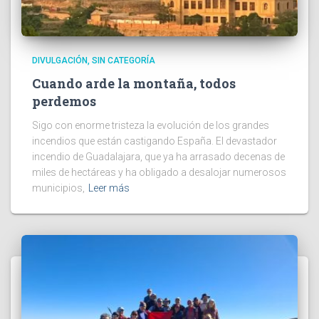
DIVULGACIÓN
SIN CATEGORÍA
Cuando arde la montaña, todos
perdemos
Sigo con enorme tristeza la evolución de los grandes
incendios que están castigando España. El devastador
incendio de Guadalajara, que ya ha arrasado decenas de
miles de hectáreas y ha obligado a desalojar numerosos
municipios,
Leer más