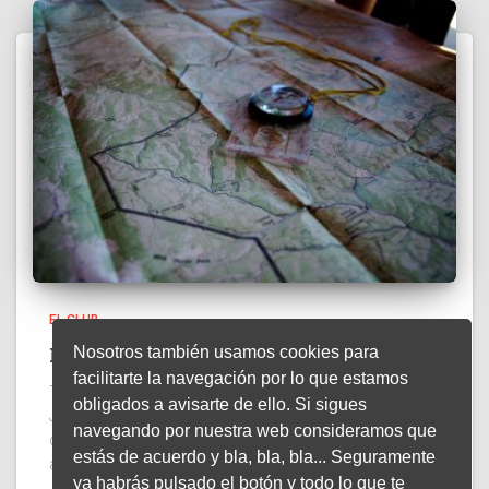
EL CLUB
Planificando la temporada
Nosotros también usamos cookies para
facilitarte la navegación por lo que estamos
Tras la pasada Asamblea General Ordinaria y reunida la
obligados a avisarte de ello. Si sigues
Junta Directiva, se ha comenzado a dar forma a las
navegando por nuestra web consideramos que
decisiones y propuestas presentadas en dicha
estás de acuerdo y bla, bla, bla... Seguramente
asamblea. Entre otras, la conformación de la nueva
ya habrás pulsado el botón y todo lo que te
Junta Directiva que, con la incorporación de nuevos