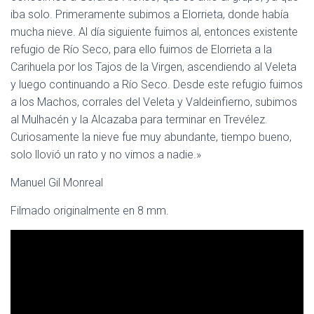
iba solo. Primeramente subimos a Elorrieta, donde había
mucha nieve. Al día siguiente fuimos al, entonces existente
refugio de Río Seco, para ello fuimos de Elorrieta a la
Carihuela por los Tajos de la Virgen, ascendiendo al Veleta
y luego continuando a Río Seco. Desde este refugio fuimos
a los Machos, corrales del Veleta y Valdeinfierno, subimos
al Mulhacén y la Alcazaba para terminar en Trevélez.
Curiosamente la nieve fue muy abundante, tiempo bueno,
solo llovió un rato y no vimos a nadie.»
Manuel Gil Monreal
Filmado originalmente en 8 mm.