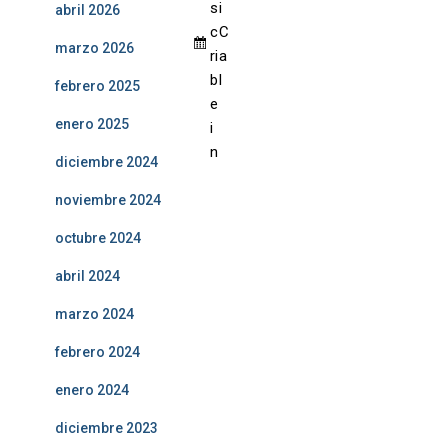
s
i
abril 2026
c
C
marzo 2026
ri
a
b
l
febrero 2025
e
enero 2025
i
n
diciembre 2024
noviembre 2024
octubre 2024
abril 2024
marzo 2024
febrero 2024
enero 2024
diciembre 2023