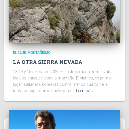
EL CLUB
MONTAÑISMO
LA OTRA SIERRA NEVADA
13,14 y 15 de marzo 2026 El fin de semana comenzaba
incluso antes de pisar la montaña. El viernes, en primer
lugar, salíamos sobre las cuatro menos cuarto de la
tarde, aunque, como suele ocurrir,
Leer más