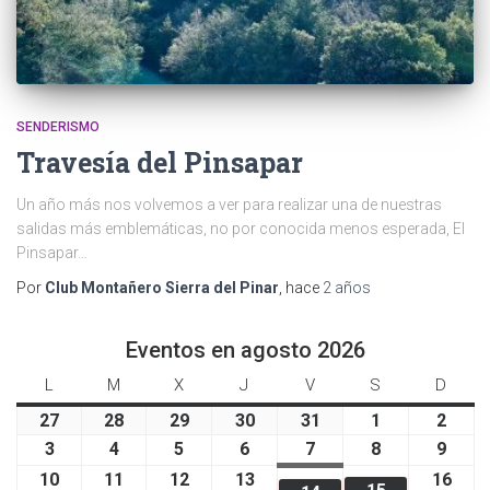
SENDERISMO
Travesía del Pinsapar
Un año más nos volvemos a ver para realizar una de nuestras
salidas más emblemáticas, no por conocida menos esperada, El
Pinsapar…
Por
Club Montañero Sierra del Pinar
, hace
2 años
Eventos en agosto 2026
L
l
M
m
X
m
J
j
V
v
S
s
D
d
u
a
i
u
i
á
o
27
2
28
2
29
2
30
3
31
3
1
1
2
2
n
r
é
e
e
b
m
7
8
9
0
1
a
a
3
3
4
4
5
5
6
6
7
7
8
8
9
9
e
t
r
v
r
a
i
j
j
j
j
j
g
g
a
a
a
a
a
a
a
10
1
11
1
12
1
13
1
16
1
s
e
c
e
n
d
n