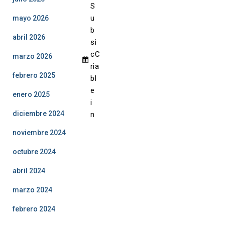
6
6
6
6
6
6
S
u
mayo 2026
b
abril 2026
s
i
c
C
marzo 2026
ri
a
febrero 2025
b
l
e
enero 2025
i
diciembre 2024
n
noviembre 2024
octubre 2024
abril 2024
marzo 2024
febrero 2024