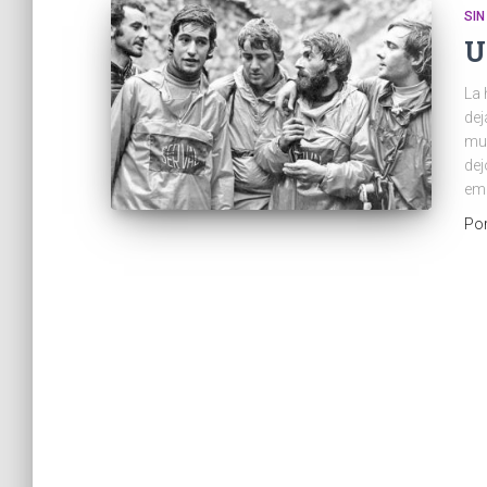
SIN
U
La 
dej
mun
dej
emo
Po