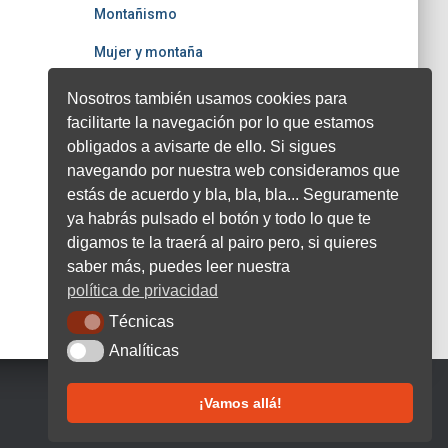
Montañismo
Mujer y montaña
Otras
Nosotros también usamos cookies para
facilitarte la navegación por lo que estamos
Seguridad
obligados a avisarte de ello. Si sigues
Senderismo
navegando por nuestra web consideramos que
estás de acuerdo y bla, bla, bla... Seguramente
Sin categoría
ya habrás pulsado el botón y todo lo que te
Trail
digamos te la traerá al pairo pero, si quieres
saber más, puedes leer nuestra
política de privacidad
Técnicas
Técnicas
Analíticas
Analíticas
¡Vamos allá!
Hestia | Desarrollado por
ThemeIsle