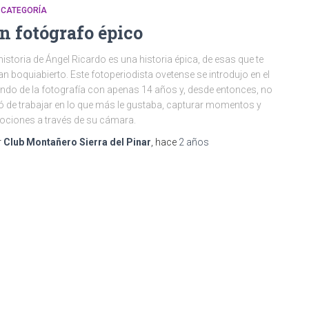
 CATEGORÍA
n fotógrafo épico
historia de Ángel Ricardo es una historia épica, de esas que te
an boquiabierto. Este fotoperiodista ovetense se introdujo en el
do de la fotografía con apenas 14 años y, desde entonces, no
ó de trabajar en lo que más le gustaba, capturar momentos y
ciones a través de su cámara.
r
Club Montañero Sierra del Pinar
, hace
2 años