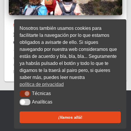
SIN CATEGORÍA
Nosotros también usamos cookies para
Ruta Valdebaquero-Piscinas naturales
facilitarte la navegación por lo que estamos
de Bolonia
obligados a avisarte de ello. Si sigues
navegando por nuestra web consideramos que
17 de mayo de 20260 Acorde a la próxima llegada del
estás de acuerdo y bla, bla, bla... Seguramente
verano, el pasado fin de semana nuestro club se
ya habrás pulsado el botón y todo lo que te
desplazó de nuevo a la costa atlántica de nuestra
digamos te la traerá al pairo pero, si quieres
provincia, para enlazar dos de sus
Leer más
saber más, puedes leer nuestra
política de privacidad
Técnicas
Técnicas
Analíticas
Analíticas
FACEBOOK
TWITTER
INSTAGRAM
¡Vamos allá!
Hestia | Desarrollado por
ThemeIsle