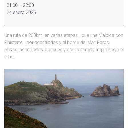
Proyección
21:00
–
22:00
Camiño
24 enero 2025
dos
Faros
Una ruta de 200km. en varias etapas… que une Malpica con
Finisterre… por acantilados y al borde del Mar. Faros,
playas, acantilados, bosques y con la mirada limpia hacia el
mar…