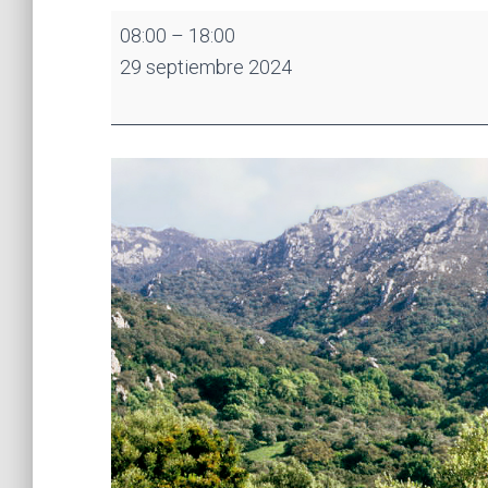
Pico
08:00
–
18:00
del
29 septiembre 2024
Aljibe
y
Laguna
del
Moral