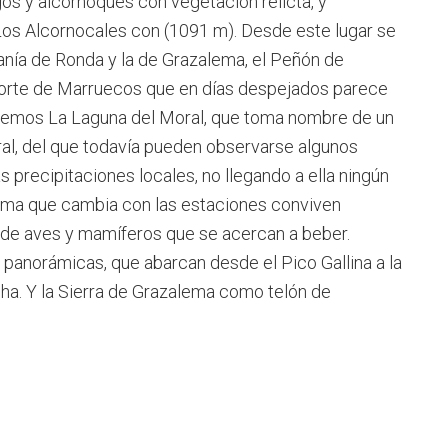
s y alcornoques con vegetación relicta, y
 Los Alcornocales con (1091 m). Desde este lugar se
ranía de Ronda y la de Grazalema, el Peñón de
 Norte de Marruecos que en días despejados parece
aremos La Laguna del Moral, que toma nombre de un
l, del que todavía pueden observarse algunos
as precipitaciones locales, no llegando a ella ningún
tema que cambia con las estaciones conviven
es de aves y mamíferos que se acercan a beber.
 panorámicas, que abarcan desde el Pico Gallina a la
echa. Y la Sierra de Grazalema como telón de