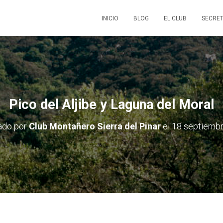
INICIO
BLOG
EL CLUB
SECRET
Pico del Aljibe y Laguna del Moral
ado por
Club Montañero Sierra del Pinar
el
18 septiemb