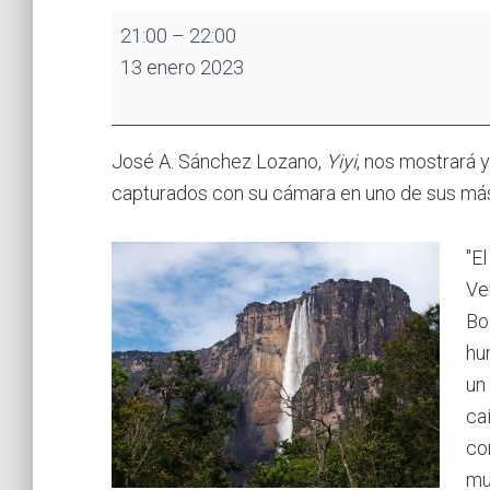
Canaima,
21:00
–
22:00
un
13 enero 2023
paraíso
escondido
en
José A. Sánchez Lozano,
Yiyi
, nos mostrará 
Venezuela
capturados con su cámara en uno de sus más 
"E
Ve
Bo
hu
un
ca
co
mu