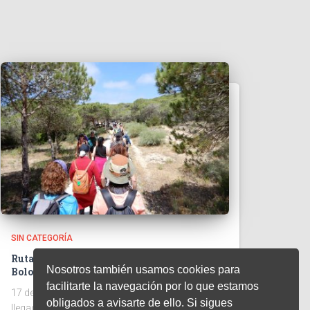
SIN CATEGORÍA
Ruta Valdebaquero-Piscinas naturales de
Nosotros también usamos cookies para
Bolonia
facilitarte la navegación por lo que estamos
17 de mayo de 20260 Acorde a la próxima
obligados a avisarte de ello. Si sigues
llegada del verano, el pasado fin de semana