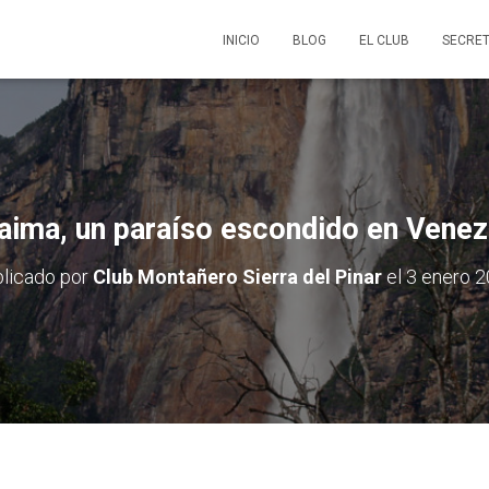
INICIO
BLOG
EL CLUB
SECRET
aima, un paraíso escondido en Venez
licado por
Club Montañero Sierra del Pinar
el
3 enero 