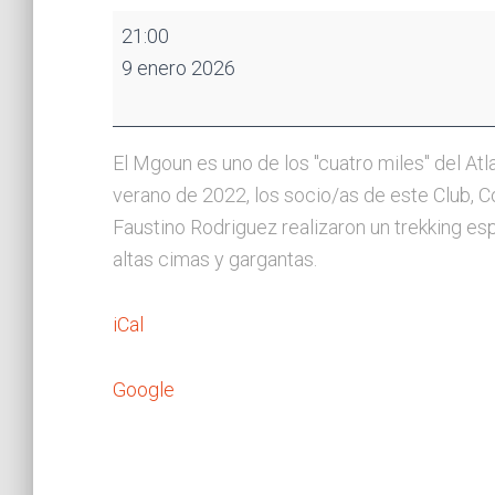
AUDIOVISUAL
21:00
MARRUECOS:
9 enero 2026
TREKKING
Y
ASCENSIÓN
El Mgoun es uno de los "cuatro miles" del Atlas
AL
verano de 2022, los socio/as de este Club, 
MGOUN
Faustino Rodriguez realizaron un trekking es
altas cimas y gargantas.
iCal
Google