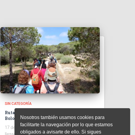
SIN CATEGORÍA
Ruta Valdebaquero-Piscinas naturales de
Nosotros también usamos cookies para
Bolonia
facilitarte la navegación por lo que estamos
17 de mayo de 20260 Acorde a la próxima
obligados a avisarte de ello. Si sigues
llegada del verano, el pasado fin de semana