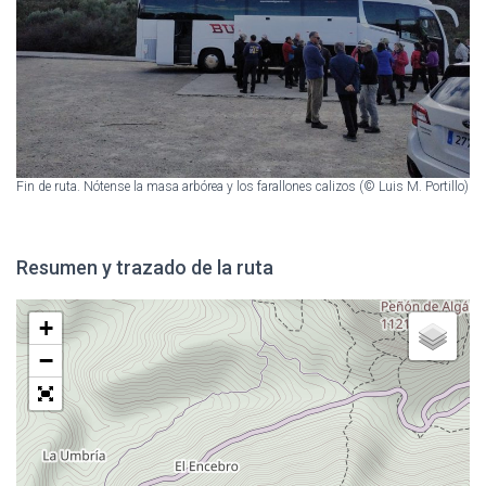
Fin de ruta. Nótense la masa arbórea y los farallones calizos (© Luis M. Portillo)
Resumen y trazado de la ruta
+
−