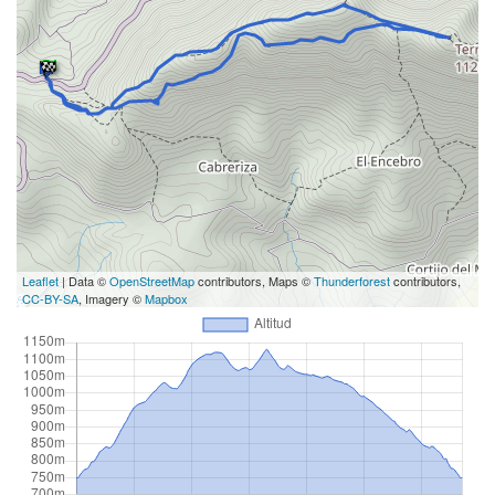
Leaflet
| Data ©
OpenStreetMap
contributors, Maps ©
Thunderforest
contributors,
CC-BY-SA
, Imagery ©
Mapbox