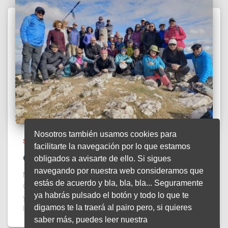
Nosotros también usamos cookies para
SENDERISMO
facilitarte la navegación por lo que estamos
Circular Monte Prieto
obligados a avisarte de ello. Si sigues
navegando por nuestra web consideramos que
Maravillosa ruta con unas vistas panorámicas de lujo.
estás de acuerdo y bla, bla, bla... Seguramente
Gracias a José Antonio Ríos Pan por haberla preparado
ya habrás pulsado el botón y todo lo que te
y guiado, y a la directiva del club. Y a todos
digamos te la traerá al pairo pero, si quieres
los/las compis por tan estupendo día montañero.
saber más, puedes leer nuestra